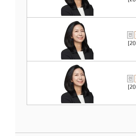
진
[2
진
[2