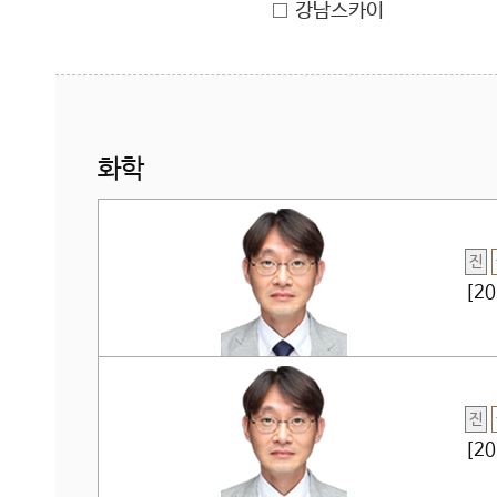
강남스카이
화학
진
[2
진
[2