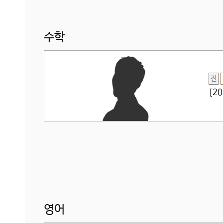
수학
진
[2
영어