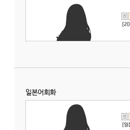
진
[2
일본어회화
진
[일