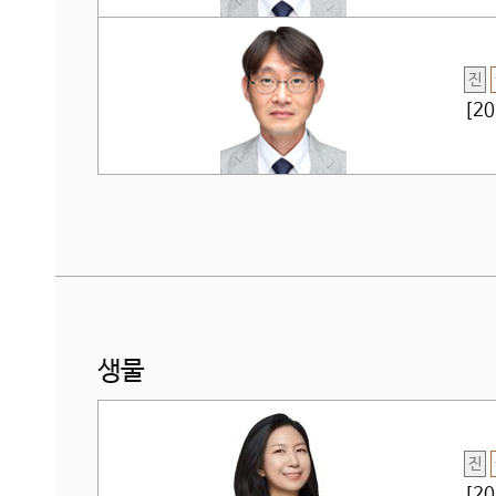
진
[2
생물
진
[2