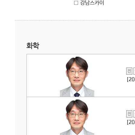
강남스카이
화학
진
[2
진
[2