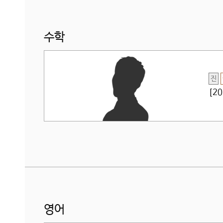
수학
진
[2
영어