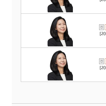
진
[2
진
[2