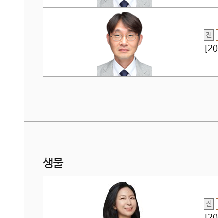
진
[2
생물
진
[2