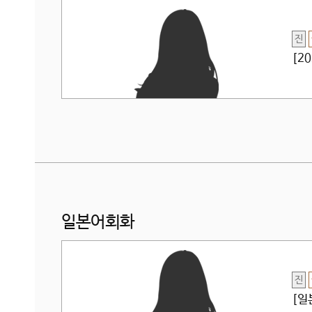
진
[2
일본어회화
진
[일