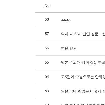
No
58
aaaqq
57
약대 나 치대 편입 질문드
56
회원 탈퇴
55
일본 수의대 관련 질문드립
54
고3인데 수능으로는 안되겠는
53
일본 약대 편입은 어떻게 할